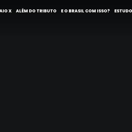
AIO X
ALÉM DO TRIBUTO
E O BRASIL COM ISSO?
ESTUDO