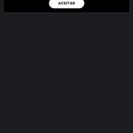
ACEITAR
RAIO X
Menos recursos para o crime:
mais futuro para a Sociedade!
144.641.460.785,19
R$
apreendidos até 06/08/2026
Ano de 2022