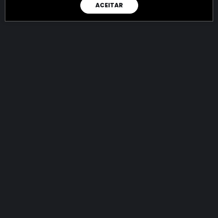
ACEITAR
RAIO X
Menos recursos para o crime:
mais futuro para a Sociedade!
144.924.083.467,84
R$
apreendidos até 09/08/2026
Ano de 2022