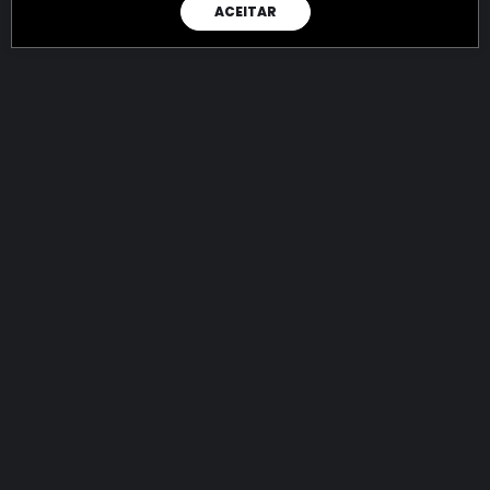
ACEITAR
RAIO X
Menos recursos para o crime:
mais futuro para a Sociedade!
144.866.051.497,27
R$
apreendidos até 08/08/2026
Ano de 2022