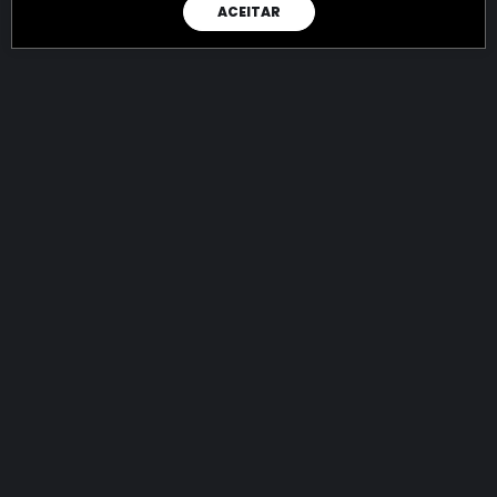
ACEITAR
RAIO X
Menos recursos para o crime:
mais futuro para a Sociedade!
144.943.421.971,01
R$
apreendidos até 09/08/2026
Ano de 2022