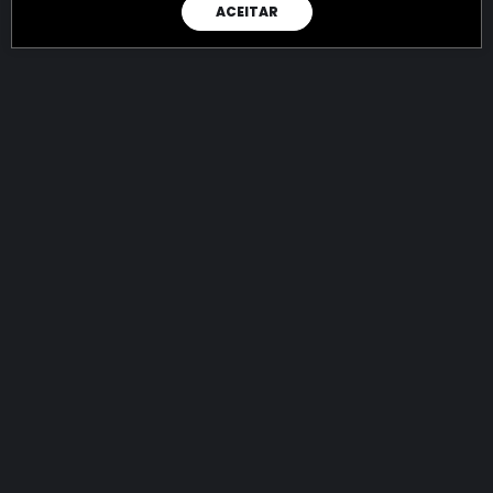
ACEITAR
RAIO X
Menos recursos para o crime:
mais futuro para a Sociedade!
144.713.062.655,04
R$
apreendidos até 06/08/2026
Ano de 2022