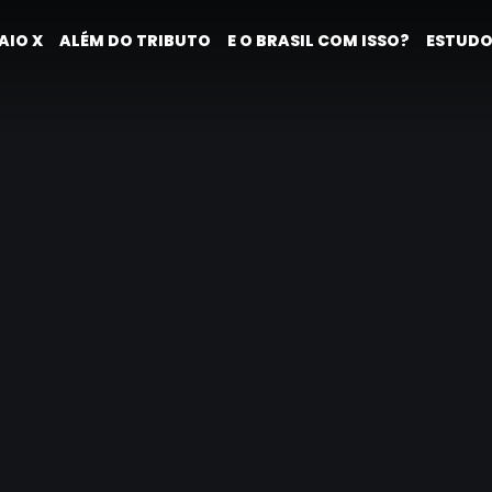
AIO X
ALÉM DO TRIBUTO
E O BRASIL COM ISSO?
ESTUDO