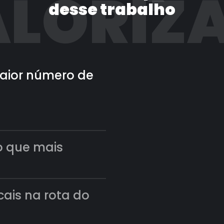
LORIZ
desse trabalho
 maior número de
o que mais
scais na rota do