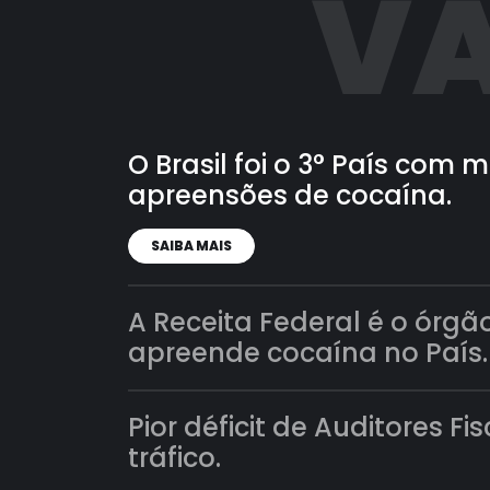
VA
O Brasil foi o 3° País com
apreensões de cocaína.
SAIBA MAIS
A Receita Federal é o órgã
apreende cocaína no País.
Pior déficit de Auditores Fi
tráfico.