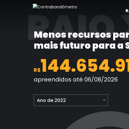
Pular
RAIO 
para
R
o
conteúdo
Menos recursos par
mais futuro para a
144.654.9
R$
apreendidos até 06/08/2026
Ano de 2022