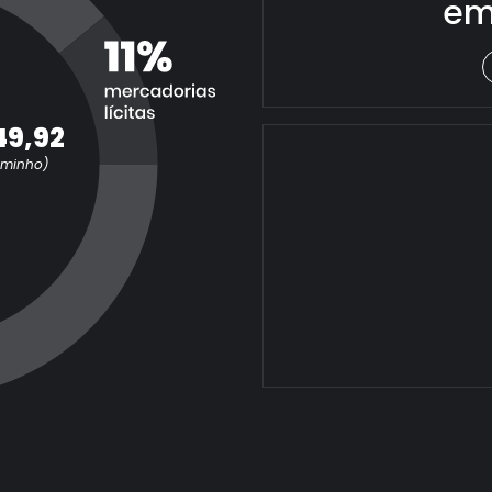
em
49,92
aminho)