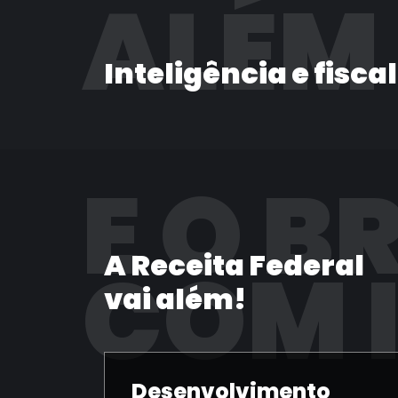
ALÉM
Inteligência e fisca
E O B
A Receita Federal
COM 
vai além!
Desenvolvimento