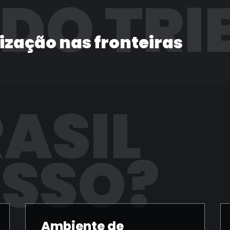
 DO TRI
lização nas fronteiras
RASIL
ISSO?
Ambiente de