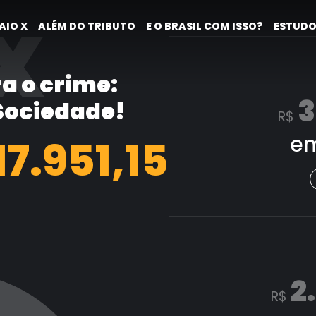
X
AIO X
ALÉM DO TRIBUTO
E O BRASIL COM ISSO?
ESTUDO
a o crime:
3
 Sociedade!
R$
em
18.699,38
2
R$