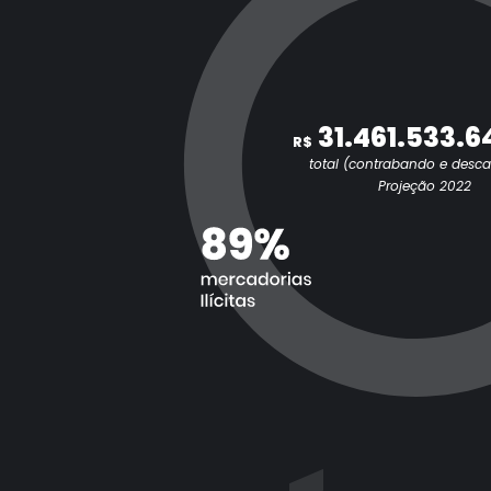
31.461.533.6
R$
total (contrabando e desc
Projeção 2022