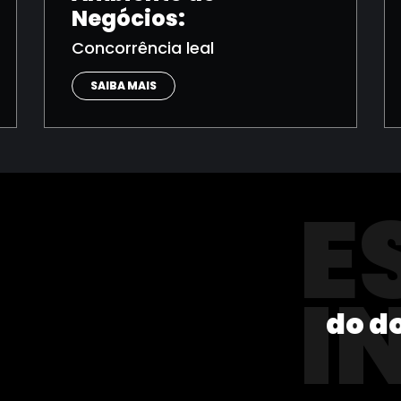
Negócios:
Concorrência leal
SAIBA MAIS
E
I
do d