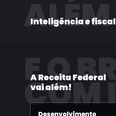
ALÉM
Inteligência e fisca
E O B
A Receita Federal
COM 
vai além!
Desenvolvimento