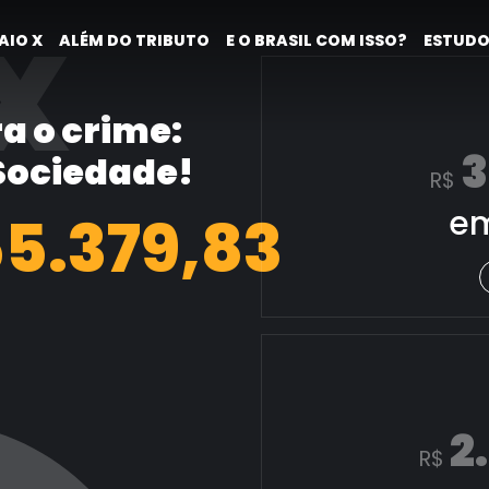
X
AIO X
ALÉM DO TRIBUTO
E O BRASIL COM ISSO?
ESTUDO
a o crime:
3
 Sociedade!
R$
em
56.128,06
2
R$