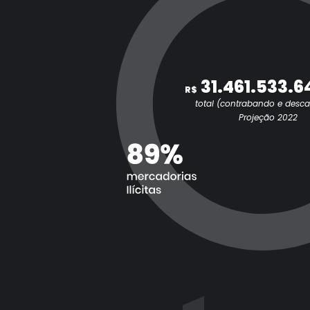
31.461.533.6
R$
total (contrabando e desc
Projeção 2022