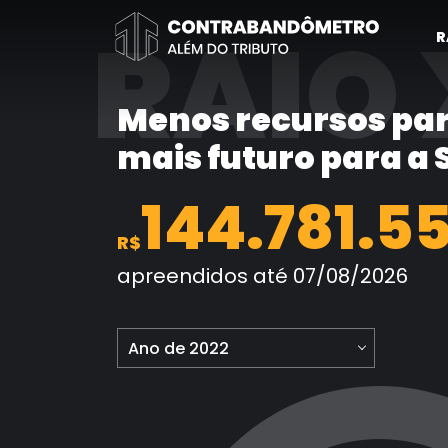
Pular
RAIO 
para
R
o
conteúdo
Menos recursos par
mais futuro para a
144.781.5
R$
apreendidos até 07/08/2026
Ano de 2022