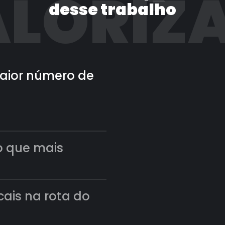
LORIZ
desse trabalho
 maior número de
o que mais
scais na rota do