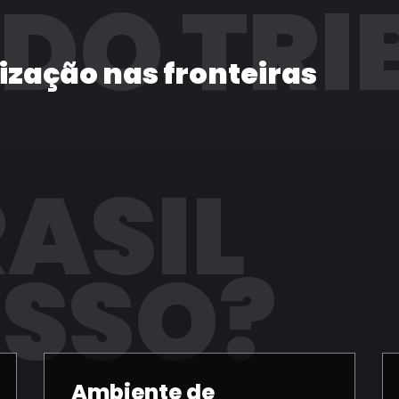
 DO TRI
lização nas fronteiras
RASIL
ISSO?
Ambiente de