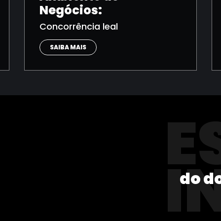
Negócios:
Concorrência leal
SAIBA MAIS
E
I
do d