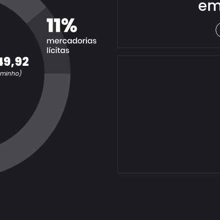
em
49,92
aminho)