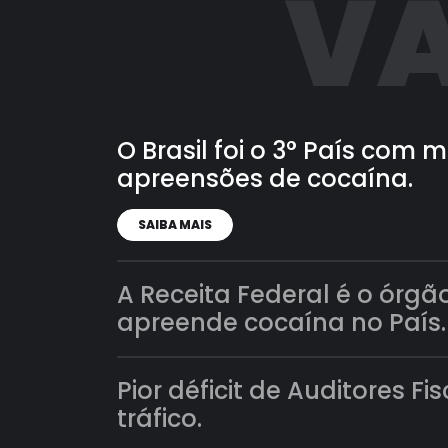
VA
O Brasil foi o 3° País com
apreensões de cocaína.
SAIBA MAIS
A Receita Federal é o órgã
apreende cocaína no País.
Pior déficit de Auditores Fi
tráfico.