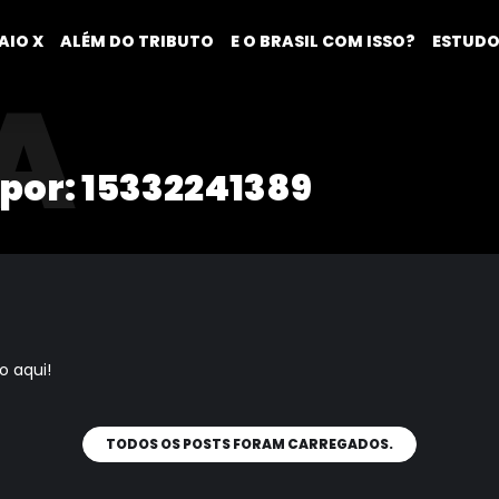
AIO X
ALÉM DO TRIBUTO
E O BRASIL COM ISSO?
ESTUDO
A
 por:
15332241389
 aqui!
TODOS OS POSTS FORAM CARREGADOS.