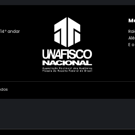
Ma
 14º andar
Rai
Al
E o
vados