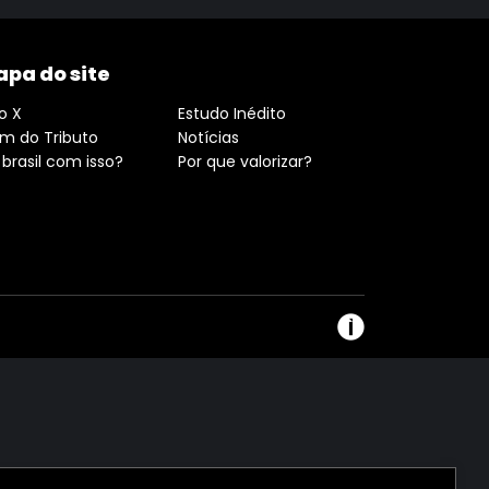
pa do site
o X
Estudo Inédito
ém do Tributo
Notícias
 brasil com isso?
Por que valorizar?