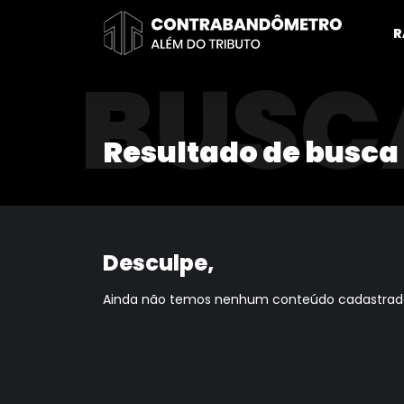
Pular
para
R
o
BUSC
conteúdo
Resultado de busca
Desculpe,
Ainda não temos nenhum conteúdo cadastrado