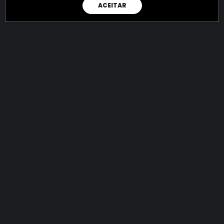
ACEITAR
RAIO X
Menos recursos para o crime:
mais futuro para a Sociedade!
144.810.509.386,73
R$
apreendidos até 08/08/2026
Ano de 2022