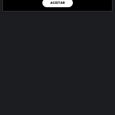
ACEITAR
RAIO X
Menos recursos para o crime:
mais futuro para a Sociedade!
145.012.716.299,54
R$
apreendidos até 10/08/2026
Ano de 2022