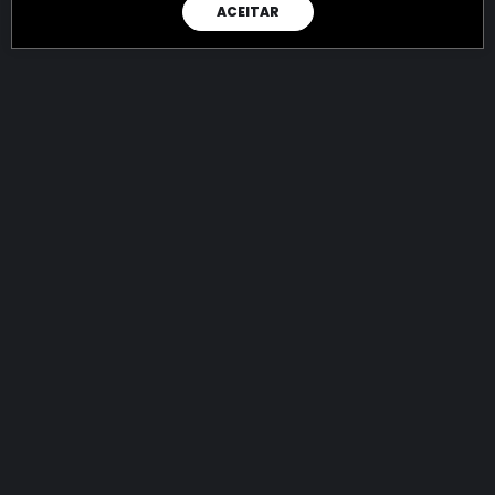
ACEITAR
RAIO X
Menos recursos para o crime:
mais futuro para a Sociedade!
144.909.138.072,41
R$
apreendidos até 09/08/2026
Ano de 2022