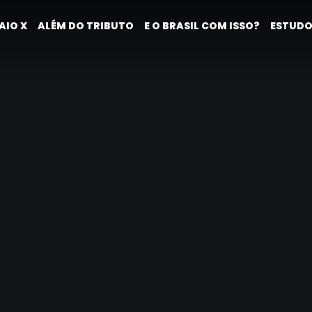
AIO X
ALÉM DO TRIBUTO
E O BRASIL COM ISSO?
ESTUDO