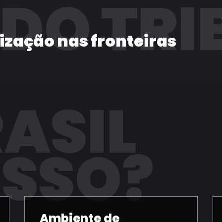
 DO TRI
lização nas fronteiras
RASIL
ISSO?
Ambiente de