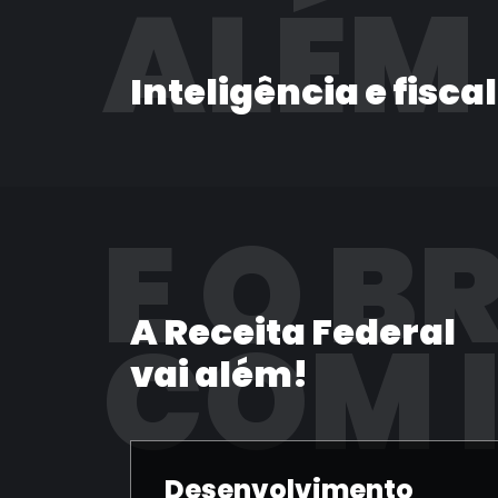
ALÉM
Inteligência e fisca
E O B
A Receita Federal
COM 
vai além!
Desenvolvimento