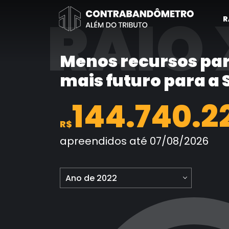
Pular
RAIO 
para
R
o
conteúdo
Menos recursos par
mais futuro para a
144.740.2
R$
apreendidos até 07/08/2026
Ano de 2022