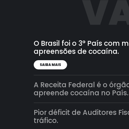
VA
O Brasil foi o 3° País com
apreensões de cocaína.
SAIBA MAIS
A Receita Federal é o órgã
apreende cocaína no País.
Pior déficit de Auditores Fi
tráfico.