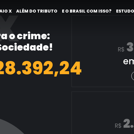
X
AIO X
ALÉM DO TRIBUTO
E O BRASIL COM ISSO?
ESTUDO
a o crime:
3
 Sociedade!
R$
em
29.140,47
2
R$