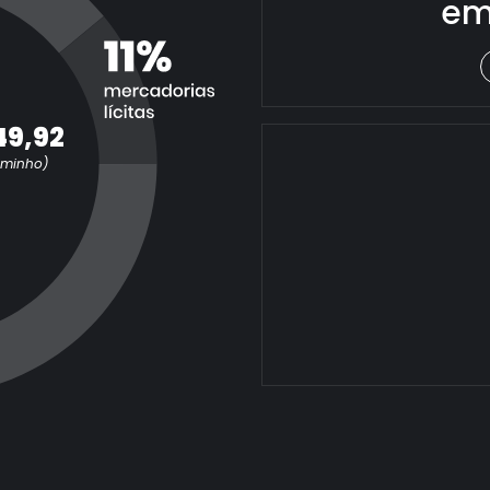
em
49,92
aminho)