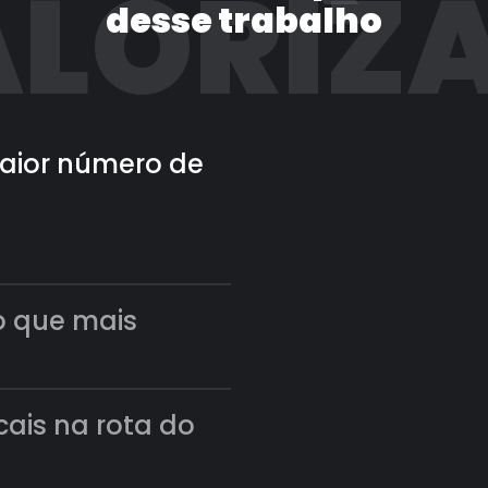
LORIZ
desse trabalho
 maior número de
o que mais
scais na rota do