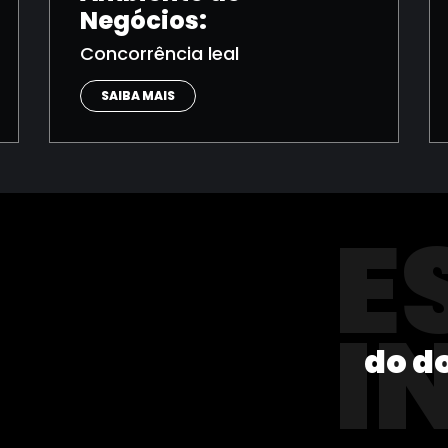
Negócios:
Concorrência leal
SAIBA MAIS
E
I
do d