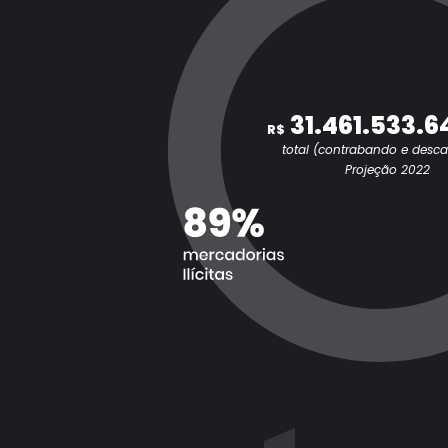
31.461.533.6
R$
total (contrabando e desc
Projeção 2022