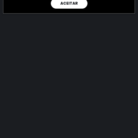
ACEITAR
RAIO X
Menos recursos para o crime:
mais futuro para a Sociedade!
144.695.321.872,33
R$
apreendidos até 06/08/2026
Ano de 2022