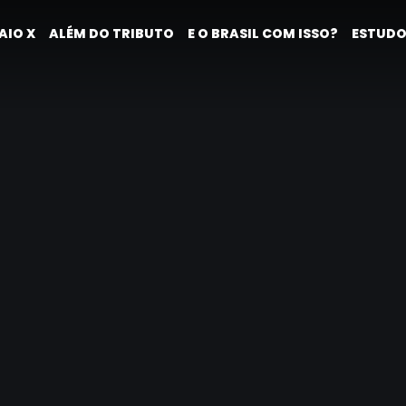
AIO X
ALÉM DO TRIBUTO
E O BRASIL COM ISSO?
ESTUDO