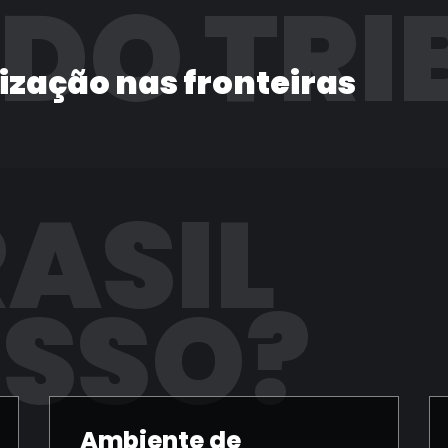
 DO TRI
lização nas fronteiras
RASIL
ISSO?
Ambiente de