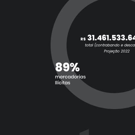
31.461.533.6
R$
total (contrabando e desc
Projeção 2022