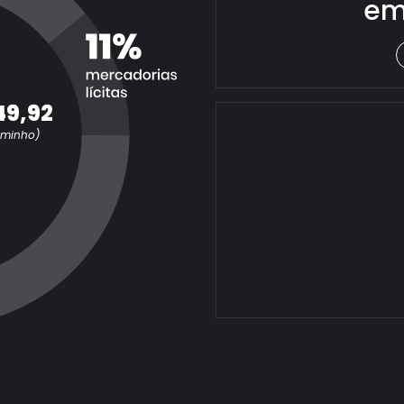
em
49,92
aminho)