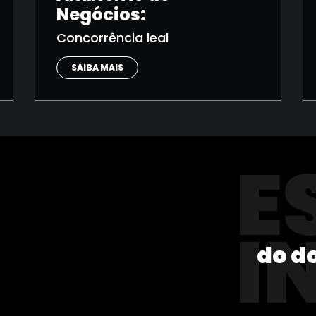
Negócios:
Concorrência leal
SAIBA MAIS
E
I
do d