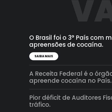
VA
O Brasil foi o 3° País com
apreensões de cocaína.
SAIBA MAIS
A Receita Federal é o órgã
apreende cocaína no País.
Pior déficit de Auditores Fi
tráfico.