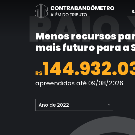
Pular
RAIO 
para
R
o
conteúdo
Menos recursos par
mais futuro para a
144.932.0
R$
apreendidos até 09/08/2026
Ano de 2022