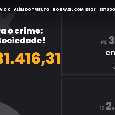
X
AIO X
ALÉM DO TRIBUTO
E O BRASIL COM ISSO?
ESTUDO
a o crime:
3
 Sociedade!
R$
em
32.164,54
2
R$