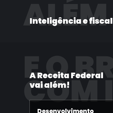
ALÉM
Inteligência e fisca
E O B
A Receita Federal
COM 
vai além!
Desenvolvimento