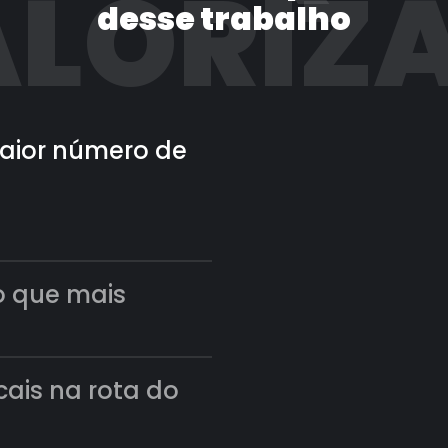
LORIZ
desse trabalho
 maior número de
o que mais
scais na rota do