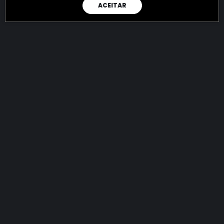
ACEITAR
RAIO X
Menos recursos para o crime:
mais futuro para a Sociedade!
144.712.406.956,15
R$
apreendidos até 06/08/2026
Ano de 2022