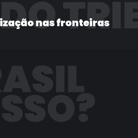
 DO TRI
lização nas fronteiras
RASIL
ISSO?