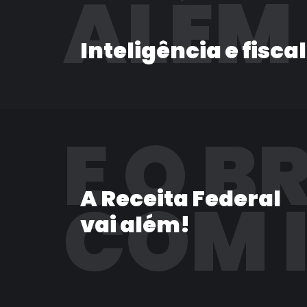
ALÉM
Inteligência e fisca
E O B
A Receita Federal
COM 
vai além!