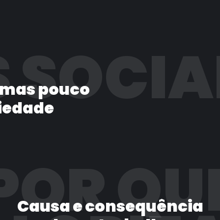
 SOCIA
 mas pouco
iedade
POR QU
Causa e consequência