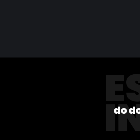
E
I
do d