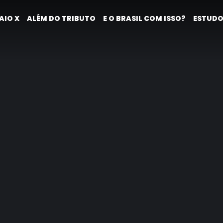
AIO X
ALÉM DO TRIBUTO
E O BRASIL COM ISSO?
ESTUDO