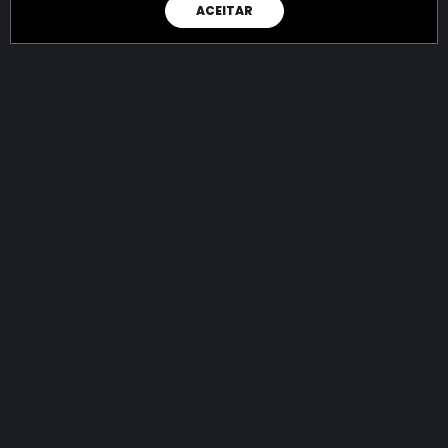
ACEITAR
RAIO X
Menos recursos para o crime:
mais futuro para a Sociedade!
144.797.598.678,08
R$
apreendidos até 07/08/2026
Ano de 2022