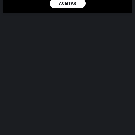
ACEITAR
RAIO X
Menos recursos para o crime:
mais futuro para a Sociedade!
144.892.926.921,23
R$
apreendidos até 08/08/2026
Ano de 2022