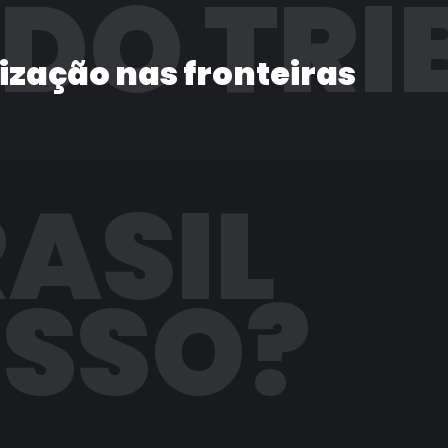
 DO TRI
lização nas fronteiras
RASIL
ISSO?