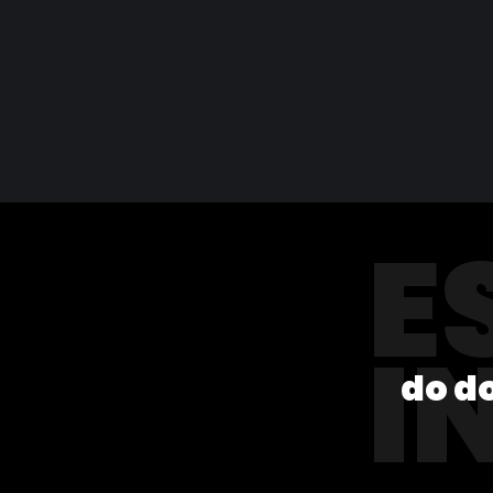
E
I
do d