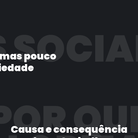
 SOCIA
 mas pouco
iedade
POR QU
Causa e consequência