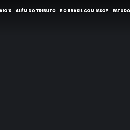
AIO X
ALÉM DO TRIBUTO
E O BRASIL COM ISSO?
ESTUDO