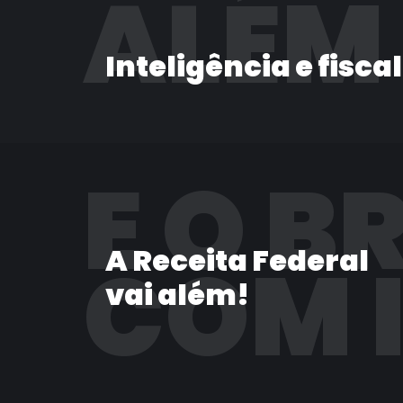
ALÉM
Inteligência e fisca
E O B
A Receita Federal
COM 
vai além!