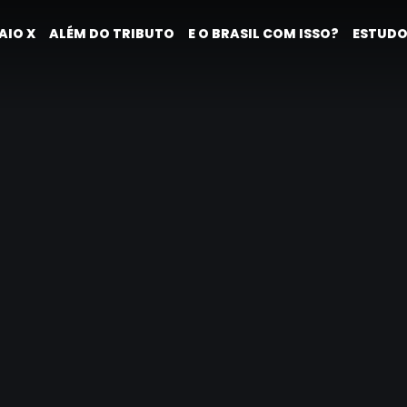
AIO X
ALÉM DO TRIBUTO
E O BRASIL COM ISSO?
ESTUDO