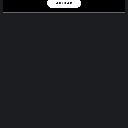
ACEITAR
RAIO X
Menos recursos para o crime:
mais futuro para a Sociedade!
144.760.407.905,93
R$
apreendidos até 07/08/2026
Ano de 2022