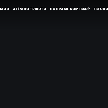
AIO X
ALÉM DO TRIBUTO
E O BRASIL COM ISSO?
ESTUDO